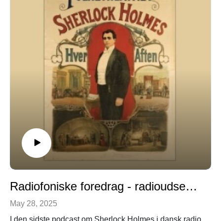
Premieredatoer

1. episode: 16. april 2025 

2. episode: 30. april 2025 

3. episode: 14. maj 2025

4. episode: 28. maj 2025 - Bonusepisode om 
Radiofoniske foredrag
Radiofoniske foredrag - radioudsendelser om Sherlock Holmes
May 28, 2025
I den sidste podcast om Sherlock Holmes i dansk radio