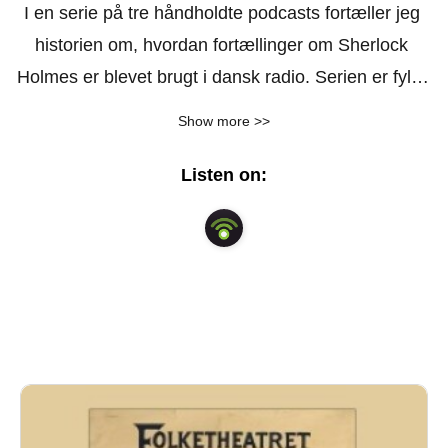
I en serie på tre håndholdte podcasts fortæller jeg 
historien om, hvordan fortællinger om Sherlock 
Holmes er blevet brugt i dansk radio. Serien er fyldt 
med lydklip fra de gamle radiodramaer. Vi hører en 
Show more >>
række kendte danske skuespillere som Ebbe Rode, 
Jørgen Reenberg og Jesper Langberg.

Listen on:
Episode 4, bonusepisoden fortæller om de 
radioforedrag om Holmes, der har været sendt på 
Danmarks Radio. Også dén har mange lydklip med 
kendte danske Holmes-kendere: A.D. Henriksen, 
Harald Mogensen, Christian Elling og Niels Birger 
Wamberg.
