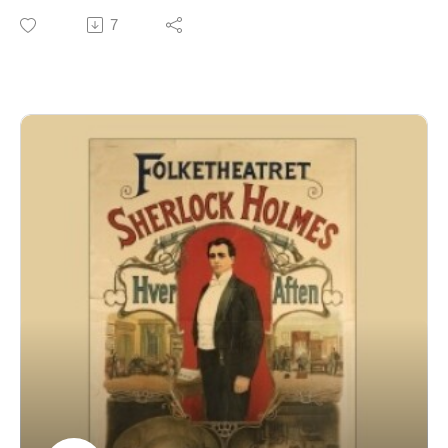
I 2. episode hører vi Ebbe Rode og Jørgen Reenberg
7
som Holmes i nogle af de stykker, der blev sendt i
radioen i 1950’erne og 1960’erne. Døm selv, om
kritikken havde ret i, om Baskervilles hund lød som en
blanding af en kostald og otte Atlanterhavsdampere.