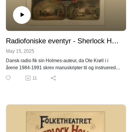
Radiofoniske eventyr - Sherlock Holmes i dansk radiodramatik - 3. episode
May 15, 2025
Dansk radio fik sin Holmes-auteur, da Ole Krøll i i
årene 1984-1991 skrev manuskripter til og instruerede i
alt fem af Conan Doyles fortællinger. Hans Holmes-spil
11
blev de sidste, der blev lavet til Danmarks Radio; men
de var også de bedste.