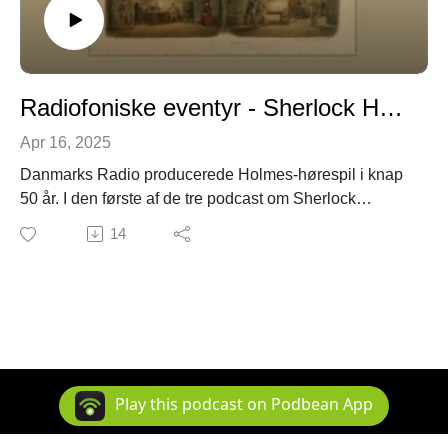
Radiofoniske eventyr - Sherlock Holmes i dansk radiodramatik - 1. episode
Apr 16, 2025
Danmarks Radio producerede Holmes-hørespil i knap
50 år. I den første af de tre podcast om Sherlock
Holmes i dansk radiodramatik begynder vi i 1943 og
14
følger Holmes i hans første 10 år i dansk radio. Vi hører
bl.a. skuespilleren Ebbe Rode i rollen som Holmes. I
løbet af maj 2025 kommer der to episoder til. Og i
slutningen af maj kommer en episode om de
radioforedrag om Holmes, der har været sendt på DR.
Play this podcast on Podbean App
Copyright 2025 All rights reserved.
Podcast Powered By
Podbean